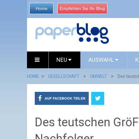
Home
Empfehlen Sie Ihr Blog
NEU
AUSWAHL
K
HOME
GESELLSCHAFT
UMWELT
Des teutsc
AUF FACEBOOK TEILEN
Des teutschen GröF
Nachfolger