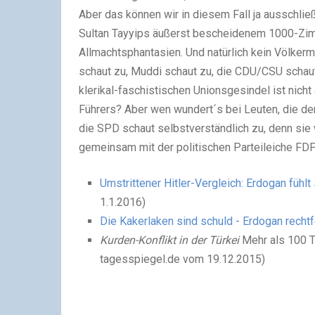
Aber das können wir in diesem Fall ja ausschl
Sultan Tayyips äußerst bescheidenem 1000-Zimm
Allmachtsphantasien. Und natürlich kein Völkermo
schaut zu, Muddi schaut zu, die CDU/CSU schaut
klerikal-faschistischen Unionsgesindel ist nic
Führers? Aber wen wundert´s bei Leuten, die de
die SPD schaut selbstverständlich zu, denn sie w
gemeinsam mit der politischen Parteileiche FDP
Umstrittener Hitler-Vergleich:
Erdogan fühlt
1.1.2016)
Die Kakerlaken sind schuld
- Erdogan rechtf
Kurden-Konflikt in der Türkei
Mehr als 100 T
tagesspiegel.de vom 19.12.2015)