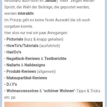
Resonanz auch noch im
Januar
) "mehr" zeigen werde!
Sprich, die Wahl der Beiträge, die gepostet werden,
werden
interaktiv
.
Im Prinzip gibt es keine feste Auswahl die ich euch
vorgeben könnte.
Hier also nur mal ein paar Anregungen:
•
Pictorials
(kurz & knapp gehalten)
•
HowTo's/Tutorials
(ausführlich)
•
HairDo's
•
Nagellack-Reviews
&
Testberichte
•
Nailarts
&
Naildesigns
•
Produkt-Reviews
(allgemein)
•
Makeupartikel-Reviews
•
D.i.Y.'s
•
Wohnaccessoires
& "
schöner Wohnen
"-Tipps & Tricks
etc. pp