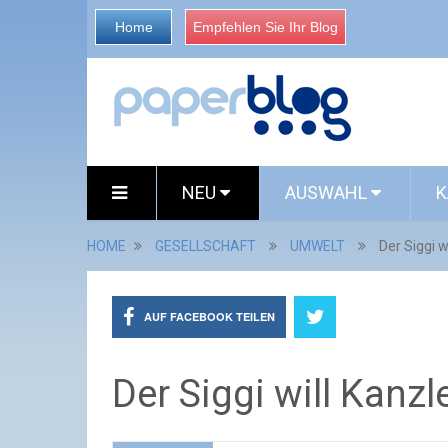
Home
Empfehlen Sie Ihr Blog
NEU
AUSWAHL
K
HOME
GESELLSCHAFT
UMWELT
Der Siggi w
AUF FACEBOOK TEILEN
Der Siggi will Kanz