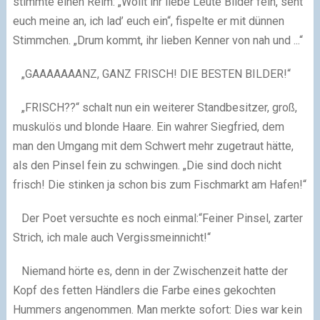
stimmte einen Reim:
„Wollt ihr liebe Leute Bilder fein, seht
euch meine an, ich lad’ euch ein“, fispelte er mit dünnen
Stimmchen.
„Drum kommt, ihr lieben Kenner von nah und ...“
„GAAAAAAANZ, GANZ FRISCH! DIE BESTEN BILDER!“
„FRISCH??“ schalt nun ein weiterer Standbesitzer, groß,
muskulös und blonde Haare. Ein wahrer Siegfried, dem
man den Umgang mit
dem Schwert mehr zugetraut hätte,
als den Pinsel fein zu schwingen. „Die sind doch nicht
frisch! Die stinken ja schon bis zum Fischmarkt
am Hafen!“
Der Poet versuchte es noch einmal:“Feiner Pinsel, zarter
Strich, ich male auch Vergissmeinnicht!“
Niemand hörte es, denn in der Zwischenzeit hatte der
Kopf des fetten Händlers die Farbe eines gekochten
Hummers angenommen. Man merkte sofort: Dies war kein