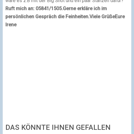
wäre es z.B mit der Big Shot und ein paar Stanzen dafür?
Ruft mich an: 05841/1505.
Gerne erkläre ich im
persönlichen Gespräch die Feinheiten.
Viele Grüße
Eure
Irene
DAS KÖNNTE IHNEN GEFALLEN