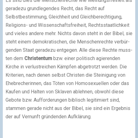
Es sind dies die Menschenrechte wie Meinungsfreiheit als
gera­dezu grund­le­gen­des Recht, das Recht auf
Selbstbestimmung, Gleichheit und Gleichberechtigung,
Religions- und Wissenschaftsfreiheit, Rechtsstaatlichkeit
und vie­les andere mehr. Nichts davon steht in der Bibel, sie
steht einem demo­kra­ti­schen, die Menschenrechte ver­bür­
gen­den Staat gera­dezu ent­ge­gen. Alle diese Rechte muss­
ten dem
Christentum
bzw. einer poli­tisch agie­ren­den
Kirche in ver­lust­rei­chen Kämpfen abge­trotzt wer­den. Die
Kriterien, nach denen selbst Christen die Steinigung von
Ehebrecherinnen, das Töten von Homosexuellen oder das
Kaufen und Halten von Sklaven ableh­nen, obwohl diese
Gebote bzw. Aufforderungen bib­lisch legi­ti­miert sind,
stam­men gerade nicht aus der Bibel, sie sind ein Ergebnis
der auf Vernunft grün­den­den Aufklärung.