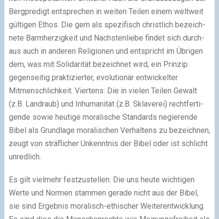
Bergpredigt ent­spre­chen in wei­ten Teilen einem welt­weit
gül­ti­gen Ethos. Die gern als spe­zi­fisch christ­lich bezeich­
nete Barmherzigkeit und Nächstenliebe fin­det sich durch­
aus auch in ande­ren Religionen und ent­spricht im Übri­gen
dem, was mit Solidarität bezeich­net wird, ein Prinzip
gegen­sei­tig prak­ti­zier­ter, evo­lu­tio­när ent­wi­ckel­ter
Mitmenschlichkeit. Viertens: Die in vie­len Teilen Gewalt
(z.B. Landraub) und Inhumanität (z.B. Sklaverei) recht­fer­ti­
gende sowie heu­tige mora­li­sche Standards negie­rende
Bibel als Grundlage mora­li­schen Verhaltens zu bezeich­nen,
zeugt von sträf­li­cher Unkenntnis der Bibel oder ist schlicht
unred­lich.
Es gilt viel­mehr fest­zu­stel­len: Die uns heute wich­ti­gen
Werte und Normen stam­men gerade nicht aus der Bibel,
sie sind Ergebnis moralisch-ethischer Weiterentwicklung.