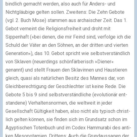
bind­lich gemacht wer­den, also auch für Anders- und
Nichtgläubige gel­ten sol­len. Zweitens: Die Zehn Gebote
(vgl. 2. Buch Mose) stam­men aus archai­scher Zeit. Das 1.
Gebot ver­neint die Religionsfreiheit und droht mit
Sippenhaft (»bei denen, die mir Feind sind, ver­folge ich die
Schuld der Väter an den Söhnen, an der drit­ten und vier­ten
Generation«), das 10. Gebot spricht wie selbst­ver­ständ­lich
von Sklaven (neu­er­dings schön­fär­be­risch »Diener«
genannt) und stellt Frauen den Sklavinnen und Haustieren
gleich, quasi als natür­li­chen Besitz des Mannes dar, von
Gleichberechtigung der Geschlechter ist keine Rede. Die
Gebote 5 bis 9 sind selbst­ver­ständ­li­che (evo­lu­tio­när ent­
stan­dene) Verhaltensnormen, die welt­weit in jeder
Gesellschaft Gültigkeit haben, also nicht als typisch christ­
lich gel­ten kön­nen, sie fin­den sich im Grundsatz schon im
Ägyp­ti­schen Totenbuch und im Codex Hammurabi des anti­
ken Mesopotamien. Drittens: Auch die Grundaussagen der