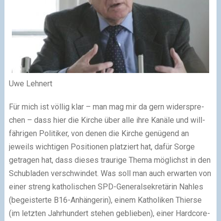
Uwe Lehnert
Für mich ist völ­lig klar – man mag mir da gern wider­spre­
chen – dass hier die Kirche über alle ihre Kanäle und will­
fäh­ri­gen Politiker, von denen die Kirche genü­gend an
jeweils wich­ti­gen Positionen plat­ziert hat, dafür Sorge
getra­gen hat, dass die­ses trau­rige Thema mög­lichst in den
Schubladen ver­schwin­det. Was soll man auch erwar­ten von
einer streng katho­li­schen SPD-Generalsekretärin Nahles
(begeis­terte B16-Anhängerin), einem Katholiken Thierse
(im letz­ten Jahrhundert ste­hen geblie­ben), einer Hardcore-