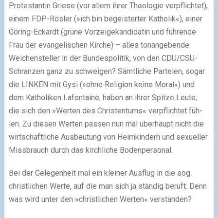
Protestantin Griese (vor allem ihrer Theologie ver­pflich­tet),
einem FDP-Rösler (»ich bin begeis­ter­ter Katholik«), einer
Göring-Eckardt (grüne Vorzeigekandidatin und füh­rende
Frau der evan­ge­li­schen Kirche) – alles ton­an­ge­bende
Weichensteller in der Bundespolitik, von den CDU/CSU-
Schranzen ganz zu schwei­gen? Sämtliche Parteien, sogar
die LINKEN mit Gysi (»ohne Religion keine Moral«) und
dem Katholiken Lafontaine, haben an ihrer Spitze Leute,
die sich den »Werten des Christentums« ver­pflich­tet füh­
len. Zu die­sen Werten pas­sen nun mal über­haupt nicht die
wirt­schaft­li­che Ausbeutung von Heimkindern und sexu­el­ler
Missbrauch durch das kirch­li­che Bodenpersonal.
Bei der Gelegenheit mal ein klei­ner Ausflug in die sog.
christ­li­chen Werte, auf die man sich ja stän­dig beruft. Denn
was wird unter den »christ­li­chen Werten« ver­stan­den?