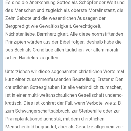
Es sind die Anerkennung Gottes als Schöpfer der Welt und
des Menschen und zugleich als oberste Moralinstanz, die
Zehn Gebote und die wesent­li­chen Aussagen der
Bergpredigt wie Gewaltlosigkeit, Gerechtigkeit,
Nächstenliebe, Barmherzigkeit. Alle diese norm­stif­ten­den
Prinzipien wür­den aus der Bibel fol­gen, des­halb habe die­
ses Buch als Grundlage allen täg­li­chen, vor allem mora­li­
schen Handelns zu gel­ten.
Unterziehen wir diese soge­nann­ten christ­li­chen Werte mal
kurz einer zusam­men­fas­sen­den Beurteilung. Erstens: Den
christ­li­chen Gottesglauben für alle ver­bind­lich zu machen,
ist in einer multi-weltanschaulichen Gesellschaft unde­mo­
kra­tisch. Dies ist kon­kret der Fall, wenn Verbote, wie z. B.
zum Schwangerschaftsabbruch, zur Sterbehilfe oder zur
Präimplantationsdiagnostik, mit dem christ­li­chen
Menschenbild begrün­det, aber als Gesetze all­ge­mein ver­