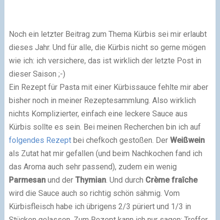
Noch ein letzter Beitrag zum Thema Kürbis sei mir erlaubt
dieses Jahr. Und für alle, die Kürbis nicht so gerne mögen
wie ich: ich versichere, das ist wirklich der letzte Post in
dieser Saison ;-)
Ein Rezept für Pasta mit einer Kürbissauce fehlte mir aber
bisher noch in meiner Rezeptesammlung. Also wirklich
nichts Komplizierter, einfach eine leckere Sauce aus
Kürbis sollte es sein. Bei meinen Recherchen bin ich auf
folgendes Rezept
bei chefkoch gestoßen. Der
Weißwein
als Zutat hat mir gefallen (und beim Nachkochen fand ich
das Aroma auch sehr passend), zudem ein wenig
Parmesan
und der
Thymian
. Und durch
Crème fraîche
wird die Sauce auch so richtig schön sähmig. Vom
Kürbisfleisch habe ich übrigens 2/3 püriert und 1/3 in
Stücken gelassen. Zum Rezept kann ich nur sagen: Treffer,