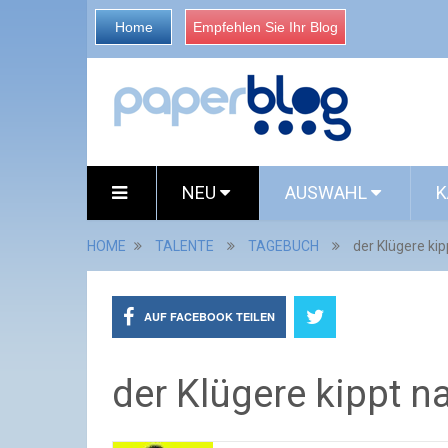
Home
Empfehlen Sie Ihr Blog
NEU
AUSWAHL
K
HOME
TALENTE
TAGEBUCH
der Klügere ki
AUF FACEBOOK TEILEN
der Klügere kippt n