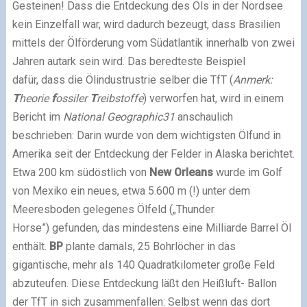
Gesteinen! Dass die Entdeckung des Öls in der Nordsee
kein Einzelfall war, wird dadurch bezeugt, dass Brasilien
mittels der Ölförderung vom Südatlantik innerhalb von zwei
Jahren autark sein wird. Das beredteste Beispiel
dafür, dass die Ölindustrustrie selber die TfT (
Anmerk:
T
heorie
f
ossiler
T
reibstoffe
) verworfen hat, wird in einem
Bericht im
National Geographic31
anschaulich
beschrieben: Darin wurde von dem wichtigsten Ölfund in
Amerika seit der Entdeckung der Felder in Alaska berichtet.
Etwa 200 km südöstlich von
New Orleans
wurde im Golf
von Mexiko ein neues, etwa 5.600 m (!) unter dem
Meeresboden gelegenes Ölfeld („Thunder
Horse”) gefunden, das mindestens eine Milliarde Barrel Öl
enthält.
BP
plante damals, 25 Bohrlöcher in das
gigantische, mehr als 140 Quadratkilometer große Feld
abzuteufen. Diese Entdeckung läßt den Heißluft- Ballon
der TfT in sich zusammenfallen: Selbst wenn das dort