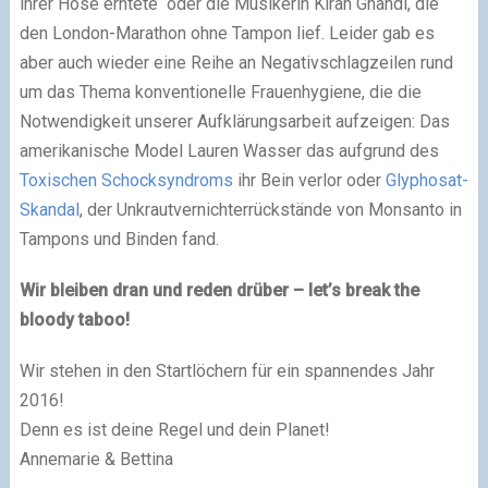
ihrer Hose erntete oder die Musikerin Kiran Ghandi, die
den London-Marathon ohne Tampon lief. Leider gab es
aber auch wieder eine Reihe an Negativschlagzeilen rund
um das Thema konventionelle Frauenhygiene, die die
Notwendigkeit unserer Aufklärungsarbeit aufzeigen: Das
amerikanische Model Lauren Wasser das aufgrund des
Toxischen Schocksyndroms
ihr Bein verlor oder
Glyphosat-
Skandal
, der Unkrautvernichterrückstände von Monsanto in
Tampons und Binden fand.
Wir bleiben dran und reden drüber – let’s break the
bloody taboo!
Wir stehen in den Startlöchern für ein spannendes Jahr
2016!
Denn es ist deine Regel und dein Planet!
Annemarie & Bettina