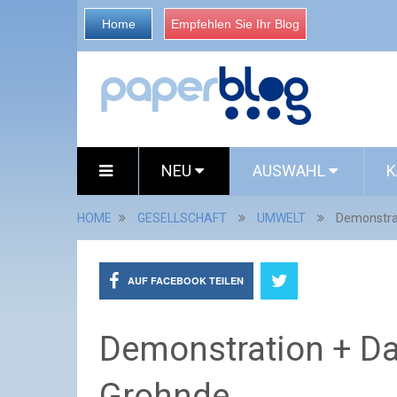
Home
Empfehlen Sie Ihr Blog
NEU
AUSWAHL
K
HOME
GESELLSCHAFT
UMWELT
Demonstra
AUF FACEBOOK TEILEN
Demonstration + 
Grohnde