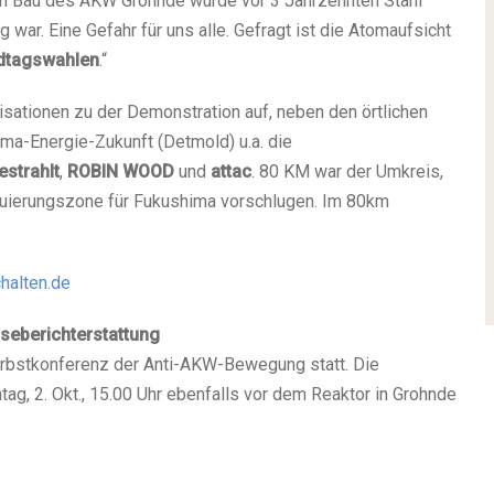
Beim Bau des AKW Grohnde wurde vor 3 Jahrzehnten Stahl
war. Eine Gefahr für uns alle. Gefragt ist die Atomaufsicht
ndtagswahlen
.“
sationen zu der Demonstration auf, neben den örtlichen
a-Energie-Zukunft (Detmold) u.a. die
estrahlt
,
ROBIN WOOD
und
attac
. 80 KM war der Umkreis,
kuierungszone für Fukushima vorschlugen. Im 80km
alten.de
seberichterstattung
Herbstkonferenz der Anti-AKW-Bewegung statt. Die
g, 2. Okt., 15.00 Uhr ebenfalls vor dem Reaktor in Grohnde