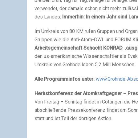
bleiben dran, Tag für Tag, Anlage für Anlage. 
verwendet, der damals schon nicht mehr zulässig 
des Landes.
Immerhin: In einem Jahr sind La
Im Umkreis von 80 KM rufen Gruppen und Organi
Gruppen wie die Anti-Atom-OWL und FORUM Klim
Arbeitsgemeinschaft Schacht KONRAD
,
.ausg
den us-amerikanische Wissenschaftler als Eva
Umkreis von Grohnde leben 5,2 Mill Menschen.
Alle Programminfos unter:
www.Grohnde-Absch
Herbstkonferenz der Atomkraftgegner – Pres
Von Freitag – Sonntag findet in Göttingen die 
abschließende Pressekonferenz findet am Sonnta
statt und ist Teil der dortigen Aktion.