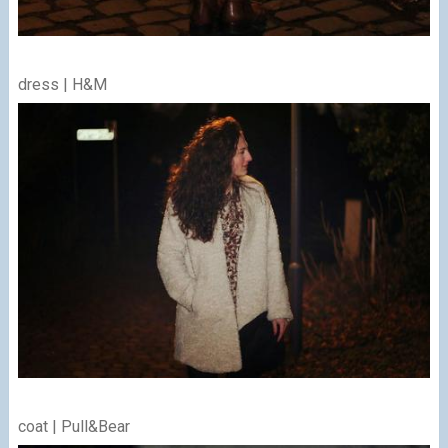
dress | H&M
coat | Pull&Bear