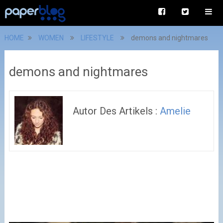
HOME
WOMEN
LIFESTYLE
demons and nightmares
demons and nightmares
Autor Des Artikels :
Amelie