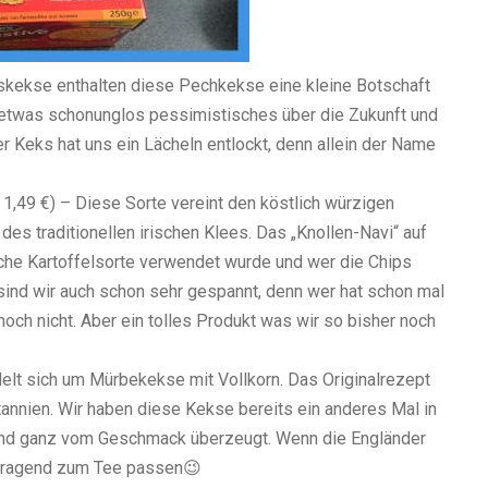
skekse enthalten diese Pechkekse eine kleine Botschaft
ln etwas schonunglos pessimistisches über die Zukunft und
 Keks hat uns ein Lächeln entlockt, denn allein der Name
1,49 €) – Diese Sorte vereint den köstlich würzigen
es traditionellen irischen Klees. Das „Knollen-Navi“ auf
lche Kartoffelsorte verwendet wurde und wer die Chips
sind wir auch schon sehr gespannt, denn wer hat schon mal
ch nicht. Aber ein tolles Produkt was wir so bisher noch
elt sich um Mürbekekse mit Vollkorn. Das Originalrezept
annien. Wir haben diese Kekse bereits ein anderes Mal in
und ganz vom Geschmack überzeugt. Wenn die Engländer
orragend zum Tee passen😉