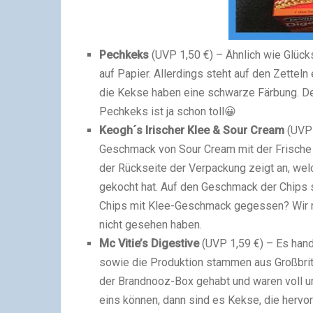
Pechkeks
(UVP 1,50 €) – Ähnlich wie Glück
auf Papier. Allerdings steht auf den Zette
die Kekse haben eine schwarze Färbung. Der
Pechkeks ist ja schon toll😀
Keogh´s Irischer Klee & Sour Cream
(UVP 
Geschmack von Sour Cream mit der Frische d
der Rückseite der Verpackung zeigt an, we
gekocht hat. Auf den Geschmack der Chips 
Chips mit Klee-Geschmack gegessen? Wir no
nicht gesehen haben.
Mc Vitie’s Digestive
(UVP 1,59 €) – Es hand
sowie die Produktion stammen aus Großbrit
der Brandnooz-Box gehabt und waren voll 
eins können, dann sind es Kekse, die herv