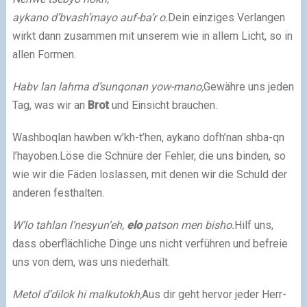
ayka­no d’bvash’mayo auf-ba’r o.
Dein ein­zi­ges Ver­lan­gen
wirkt dann zusam­men mit unse­rem wie in allem Licht, so in
allen For­men.
Habv lan lah­ma d’sun­qon­an yow-mano,
Gewähre uns jeden
Tag, was wir an
Brot
und Ein­sicht brau­chen.
Wash­bo­qlan haw­ben w’kh-t’hen, ayka­no dofh’nan shba-qn
l’hayo­ben.Löse die Schnüre der Feh­ler, die uns bin­den, so
wie wir die Fäden los­las­sen, mit denen wir die Schuld der
ande­ren fest­hal­ten.
W’lo tahl­an l’nesyun’eh,
elo
pat­son men bis­ho.
Hilf uns,
dass oberflächli­che Din­ge uns nicht verführen und bef­reie
uns von dem, was uns nie­derhält.
Metol d’dilok hi mal­ku­tokh,
Aus dir geht her­vor jeder Herr­