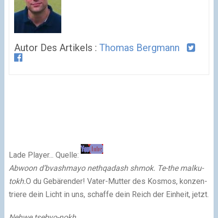
Autor Des Artikels :
Thomas Bergmann
Lade Play­er... Quel­le:
Abwoon d’bvash­ma­yo neth­qa­dash shmok. Te-the mal­ku­
tokh.
O du Gebären­der! Vater-Mut­ter des Kos­mos, kon­zen­
trie­re dein Licht in uns, schaf­fe dein Reich der Ein­heit, jetzt.
Neh­we tse­byo-nokh,