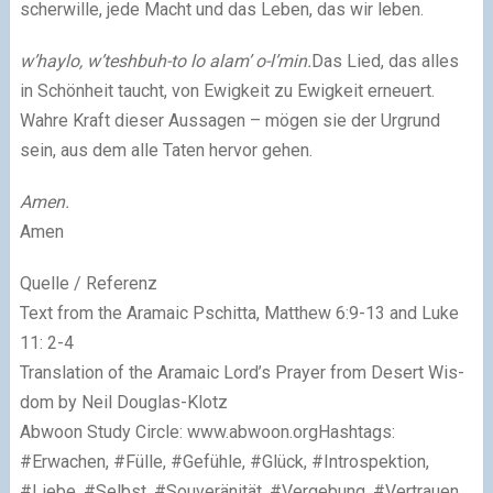
scher­wil­le, jede Macht und das Leben, das wir leben.
w’hay­lo, w’tesh­buh-to lo alam’ o-l’min.
Das Lied, das alles
in Schönheit taucht, von Ewig­keit zu Ewig­keit erneu­ert.
Wah­re Kraft dieser Aus­sa­gen – mögen sie der Urgrund
sein, aus dem alle Taten her­vor gehen.
Amen.
Amen
Quel­le / Refe­renz
Text from the Ara­maic Pschit­ta, Matthew 6:9-13 and Luke
11: 2-4
Trans­la­ti­on of the Ara­maic Lord’s Pray­er from Desert Wis­
dom by Neil Dou­glas-Klotz
Abwoon Stu­dy Cir­c­le: www.abwoon.org
Hashtags:
#Erwachen, #Fülle, #Gefühle, #Glück, #Introspektion,
#Liebe, #Selbst, #Souveränität, #Vergebung, #Vertrauen,