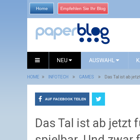
Home
Empfehlen Sie Ihr Blog
NEU
AUSWAHL
K
HOME
INFOTECH
GAMES
Das Tal ist ab jet
AUF FACEBOOK TEILEN
Das Tal ist ab jetzt
spielbar. Und zwar f