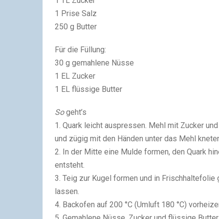
1 TL Zucker
1 Prise Salz
250 g Butter
Für die Füllung:
30 g gemahlene Nüsse
1 EL Zucker
1 EL flüssige Butter
So
geht’s
1. Quark leicht auspressen. Mehl mit Zucker und 
und zügig mit den Händen unter das Mehl kneten
2. In der Mitte eine Mulde formen, den Quark hi
entsteht.
3. Teig zur Kugel formen und in Frischhaltefoli
lassen.
4. Backofen auf 200 °C (Umluft 180 °C) vorheiz
5. Gemahlene Nüsse, Zucker und flüssige Butte