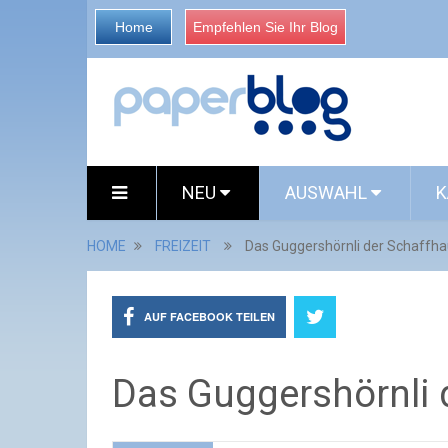
Home
Empfehlen Sie Ihr Blog
NEU
AUSWAHL
K
HOME
FREIZEIT
Das Guggershörnli der Schaffha
AUF FACEBOOK TEILEN
Das Guggershörnli 