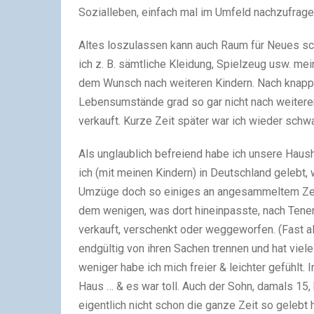
Sozialleben, einfach mal im Umfeld nachzufrag
Altes loszulassen kann auch Raum für Neues sch
ich z. B. sämtliche Kleidung, Spielzeug usw. m
dem Wunsch nach weiteren Kindern. Nach knapp a
Lebensumstände grad so gar nicht nach weiter
verkauft. Kurze Zeit später war ich wieder schw
Als unglaublich befreiend habe ich unsere Haush
ich (mit meinen Kindern) in Deutschland gelebt, 
Umzüge doch so einiges an angesammeltem Zeug
dem wenigen, was dort hineinpasste, nach Teneri
verkauft, verschenkt oder weggeworfen. (Fast all
endgültig von ihren Sachen trennen und hat viele
weniger habe ich mich freier & leichter gefühlt.
Haus … & es war toll. Auch der Sohn, damals 15, 
eigentlich nicht schon die ganze Zeit so gelebt h