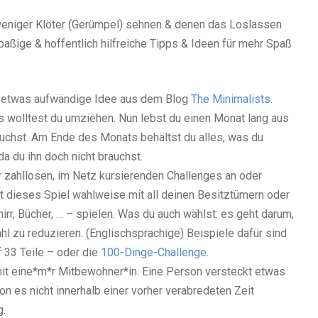
t, weniger Klöter (Gerümpel) sehnen & denen das Loslassen
r spaßige & hoffentlich hilfreiche Tipps & Ideen für mehr Spaß
gs etwas aufwändige Idee aus dem Blog
The Minimalists
.
ls wolltest du umziehen. Nun lebst du einen Monat lang aus
uchst. Am Ende des Monats behältst du alles, was du
 du ihn doch nicht brauchst.
r zahllosen, im Netz kursierenden Challenges an oder
nst dieses Spiel wahlweise mit all deinen Besitztümern oder
irr, Bücher, … – spielen. Was du auch wählst: es geht darum,
hl zu reduzieren. (Englischsprachige) Beispiele dafür sind
 33 Teile – oder die
100-Dinge-Challenge
.
mit eine*m*r Mitbewohner*in. Eine Person versteckt etwas
n es nicht innerhalb einer vorher verabredeten Zeit
g.