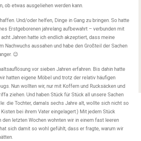
en, ob etwas ausgeliehen werden kann.
affen. Und/oder helfen, Dinge in Gang zu bringen. So hatte
eines Erstgeborenen jahrelang aufbewahrt – verbunden mit
cht Jahren hatte ich endlich akzeptiert, dass meine
em Nachwuchs aussahen und habe den Großteil der Sachen
anger. 😉
altsauflösung vor sieben Jahren erfahren. Bis dahin hatte
wir hatten eigene Möbel und trotz der relativ häufigen
s. Nun wollten wir, nur mit Koffern und Rucksäcken und
ffa ziehen. Und haben Stück für Stück all unsere Sachen
e: die Tochter, damals sechs Jahre alt, wollte sich nicht so
 Kisten bei ihrem Vater eingelagert.) Mit jedem Stück
 In den letzten Wochen wohnten wir in einem fast leeren
hat sich damit so wohl gefühlt, dass er fragte, warum wir
ätten.