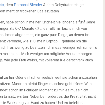
mix
, dem
Personal Blender
& dem Dehydrator einige
ortiment an trockenen Basiszutaten.
, habe schon in meiner Kindheit nie länger als fünf Jahre
änger als 6-7 Monate 😉 … es fällt mir leicht, mich von
snahmen abgesehen, ein ganz paar Dinge, an denen ich
istenz verbinde, wie z. B. mein Laptop – genieße ich die
ich frei, wenig zu besitzen. Ich muss weniger aufräumen &
r verstauen. Mich weniger um mögliche Verluste sorgen.
 ja, wie jede Frau weiss, mit vollerem Kleiderschrank auch
t zu tun. Oder einfach erfreulich, weil sie schön anzusehen
esitzen. Manches bleibt länger, manches geht früher. Was
findet schon im richtigen Moment zu mir; es muss nicht
 Einsatz warten. Nebenbei fördert es die Kreativität, nicht
sierte Werkzeug zur Hand zu haben. Und es belebt das