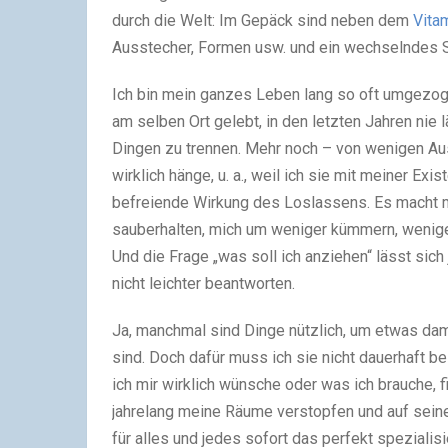
durch die Welt: Im Gepäck sind neben dem
Vita
Ausstecher, Formen usw. und ein wechselndes S
Ich bin mein ganzes Leben lang so oft umgezogen
am selben Ort gelebt, in den letzten Jahren nie l
Dingen zu trennen. Mehr noch – von wenigen Au
wirklich hänge, u. a., weil ich sie mit meiner Ex
befreiende Wirkung des Loslassens. Es macht m
sauberhalten, mich um weniger kümmern, wenige
Und die Frage „was soll ich anziehen“ lässt sich
nicht leichter beantworten.
Ja, manchmal sind Dinge nützlich, um etwas dami
sind. Doch dafür muss ich sie nicht dauerhaft b
ich mir wirklich wünsche oder was ich brauche, 
jahrelang meine Räume verstopfen und auf seinen
für alles und jedes sofort das perfekt speziali