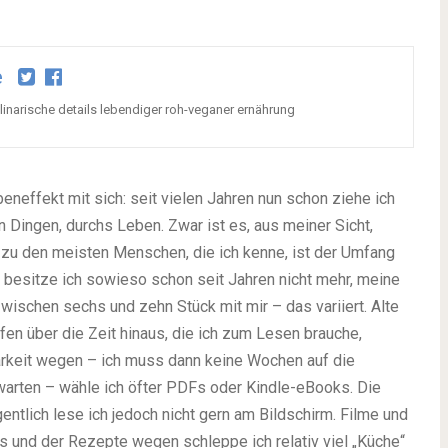
e
kulinarische details lebendiger roh-veganer ernährung
neffekt mit sich: seit vielen Jahren nun schon ziehe ich
en Dingen, durchs Leben. Zwar ist es, aus meiner Sicht,
 zu den meisten Menschen, die ich kenne, ist der Umfang
 besitze ich sowieso schon seit Jahren nicht mehr, meine
wischen sechs und zehn Stück mit mir – das variiert. Alte
n über die Zeit hinaus, die ich zum Lesen brauche,
arkeit wegen – ich muss dann keine Wochen auf die
arten – wähle ich öfter PDFs oder Kindle-eBooks. Die
ntlich lese ich jedoch nicht gern am Bildschirm. Filme und
 und der Rezepte wegen schleppe ich relativ viel „Küche“