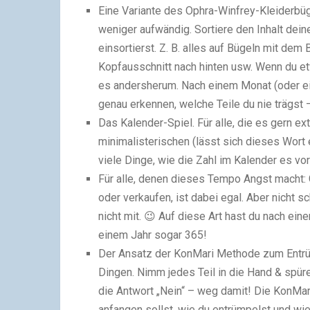
Eine Variante des Ophra-Winfrey-Kleiderbü
weniger aufwändig. Sortiere den Inhalt deine
einsortierst. Z. B. alles auf Bügeln mit dem
Kopfausschnitt nach hinten usw. Wenn du et
es andersherum. Nach einem Monat (oder ei
genau erkennen, welche Teile du nie trägst 
Das Kalender-Spiel. Für alle, die es gern ex
minimalisterischen (lässt sich dieses Wort 
viele Dinge, wie die Zahl im Kalender es vor
Für alle, denen dieses Tempo Angst macht: 
oder verkaufen, ist dabei egal. Aber nicht s
nicht mit. 😉 Auf diese Art hast du nach e
einem Jahr sogar 365!
Der Ansatz der KonMari Methode zum Entrü
Dingen. Nimm jedes Teil in die Hand & spüre
die Antwort „Nein“ – weg damit! Die KonMar
anfangen sollst, wie du entrümpelst und wi