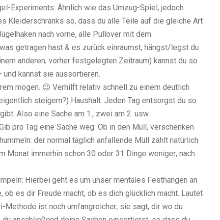
gel-Experiments: Ähnlich wie das Umzug-Spiel, jedoch
s Kleiderschranks so, dass du alle Teile auf die gleiche Art
 Bügelhaken nach vorne, alle Pullover mit dem
was getragen hast & es zurück einräumst, hängst/legst du
nem anderen, vorher festgelegten Zeitraum) kannst du so
– und kannst sie aussortieren.
trem mögen. 😉 Verhilft relativ schnell zu einem deutlich
eigentlich steigern?) Haushalt. Jeden Tag entsorgst du so
gibt. Also eine Sache am 1., zwei am 2. usw.
Gib pro Tag eine Sache weg. Ob in den Müll, verschenken
chummeln: der normal täglich anfallende Müll zählt natürlich
inem Monat immerhin schon 30 oder 31 Dinge weniger; nach
mpeln: Hierbei geht es um unser mentales Festhängen an
, ob es dir Freude macht, ob es dich glücklich macht. Lautet
i-Methode ist noch umfangreicher; sie sagt, dir wo du
e du anschließend deine Sachen einsortierst, so dass du