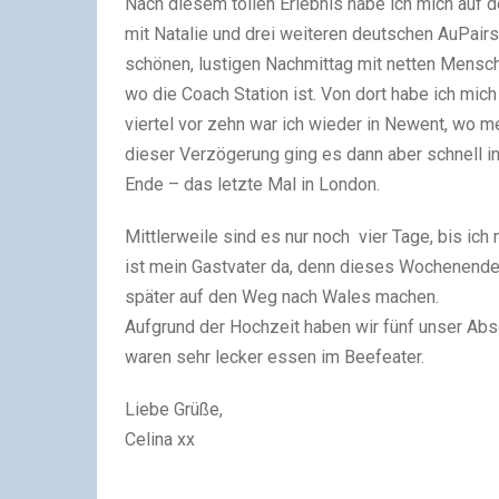
Nach diesem tollen Erlebnis habe ich mich auf 
mit Natalie und drei weiteren deutschen AuPair
schönen, lustigen Nachmittag mit netten Mensche
wo die Coach Station ist. Von dort habe ich mi
viertel vor zehn war ich wieder in Newent, wo m
dieser Verzögerung ging es dann aber schnell i
Ende – das letzte Mal in London.
Mittlerweile sind es nur noch vier Tage, bis i
ist mein Gastvater da, denn dieses Wochenende 
später auf den Weg nach Wales machen.
Aufgrund der Hochzeit haben wir fünf unser A
waren sehr lecker essen im Beefeater.
Liebe Grüße,
Celina xx