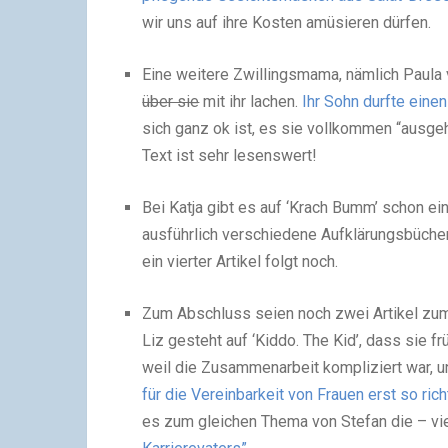
wir uns auf ihre Kosten amüsieren dürfen.
Eine weitere Zwillingsmama, nämlich Paula 
über sie
mit ihr lachen.
Ihr Sohn durfte eine
sich ganz ok ist, es sie vollkommen “ausgeh
Text ist sehr lesenswert!
Bei Katja gibt es auf ‘Krach Bumm’ schon ein
ausführlich verschiedene Aufklärungsbücher f
ein vierter Artikel folgt noch.
Zum Abschluss seien noch zwei Artikel zum
Liz gesteht auf ‘Kiddo. The Kid’, dass sie 
weil die Zusammenarbeit kompliziert war, un
für die Vereinbarkeit von Frauen erst so rich
es zum gleichen Thema von Stefan die – vi