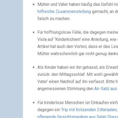
Mütter und Väter haben häufig das Gefühl ni
hilfreiche Zusammenstellung
gemacht, an de
falsch zu machen.
Für hoffnungslose Fälle, die dagegen meine
Viola auf ‘Kinderkichern’ eine Anleitung, wie
Artikel hat auch den Vorteil, dass er das 
Mütter wahrscheinlich gar nicht genug dank
Als Kinder haben wir ihn gehasst, als Erwa
zurück: den Mittagsschlaf. Mit wohl gewählt
Vater’ einen Nachruf auf ihn verfasst. Bitt
angemessenen Stimmung den
Air-Satz aus
Für kinderlose Menschen ist Einkaufen einfa
dagegen ein
Trip mit trotzenden Zitteraale
pflegende Gesichtsmasken aus Salat-Dress