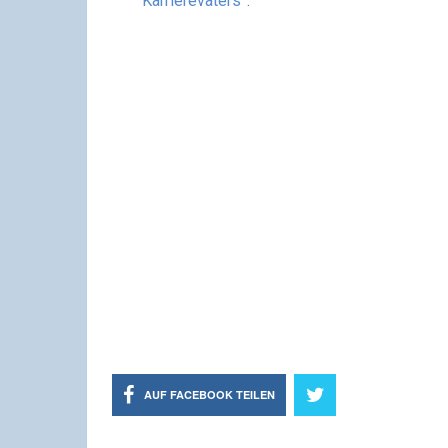
Karrierevaters”
.
AUF FACEBOOK TEILEN