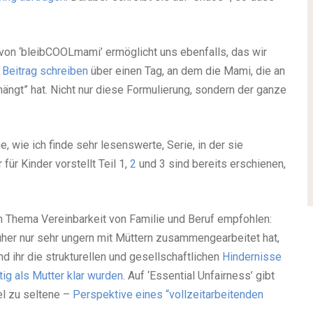
von ‘bleibCOOLmami’ ermöglicht uns ebenfalls, das wir
n Beitrag schreiben
über einen Tag, an dem die Mami, die an
ängt” hat. Nicht nur diese Formulierung, sondern der ganze
e, wie ich finde sehr lesenswerte, Serie, in der sie
ür Kinder vorstellt Teil 1,
2
und 3 sind bereits erschienen,
 Thema Vereinbarkeit von Familie und Beruf empfohlen:
früher nur sehr ungern mit Müttern zusammengearbeitet hat,
d ihr die strukturellen und gesellschaftlichen
Hindernisse
tig als Mutter klar wurden
. Auf ‘Essential Unfairness’ gibt
el zu seltene –
Perspektive eines “vollzeitarbeitenden