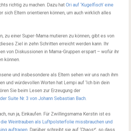
chts richtig zu machen. Dazu hat
Ori auf ‘Kugelfisch’ eine
r sich Eltern orientieren können, um auch wirklich alles
n, zu einer Super-Mama mutieren zu können, gibt es von
 dieses Ziel in zehn Schritten erreicht werden kann. Ihr
Lesen von Diskussionen in Mama-Gruppen erspart – wofür ihr
en können.
chsene und insbesondere als Eltern sehen wir uns nach ihm
en und würdevollen Worten hat Lempi auf ‘Ich bin dein
e hören Sie beim Lesen zur Erzeugung der
 der Suite Nr. 3 von Johann Sebastian Bach
.
ch, nun ja, Einkaufen. Für Zwillingsmama Kerstin ist es
n, die Weintrauben als Luftpolsterfolie missbrauchen und
ing auftragen
. Darüber schreibt sie auf ‘Chaos²’, so dass