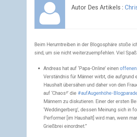
Autor Des Artikels :
Chri
Beim Herumtreiben in der Blogosphäre stoße ich 
sind, um sie nicht weiterzuempfehlen. Viel Spa
Andreas hat auf ‘Papa-Online’ einen
offenen
Verständnis für Männer wirbt, die aufgrund
Haushalt übersähen und daher von den Fra
auf ‘Chaos²’ die
#aufAugenhöhe-Blogparad
Männern zu diskutieren. Einer der ersten B
‘Weddingerberg’, dessen Meinung sich in f
Performer [im Haushalt] wird man, wenn man 
Grießbrei einordnet.”