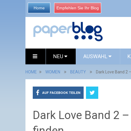
Home
Empfehlen Sie Ihr Blog
NEU
AUSWAHL
K
HOME
WOMEN
BEAUTY
Dark Love Band 2 – 
AUF FACEBOOK TEILEN
Dark Love Band 2 – 
finden