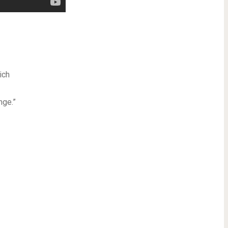
ich
nge.”