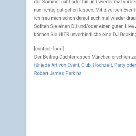
der Sommer naht oder hin und wieder mal vorbei
nun richtig gut gehen lassen. Mit diversen Even
ich freu mich schon darauf auch mal wieder dra
Sollten Sie einen DJ und/oder einen guten Live 
können Sie HIER unverbindliche eine DJ Booking
[contact-form]
Der Beitrag Dachterrassen München erschien zu
für jede Art von Event, Club, Hochzeit, Party od
Robert James Perkins
.