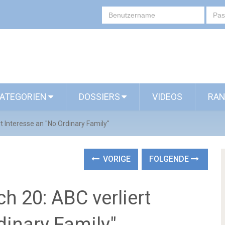
ATEGORIEN
DOSSIERS
VIDEOS
RAN
t Interesse an "No Ordinary Family"
VORIGE
FOLGENDE
h 20: ABC verliert
dinary Family"