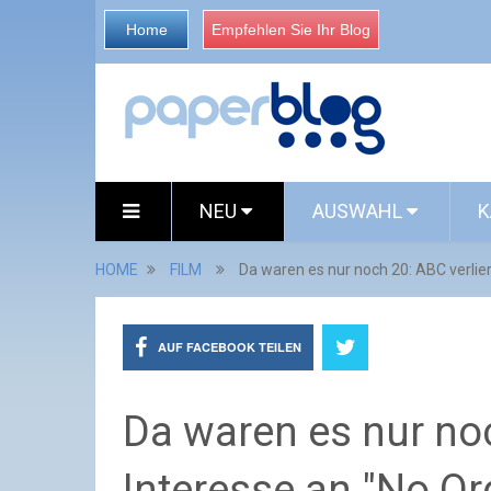
Home
Empfehlen Sie Ihr Blog
NEU
AUSWAHL
K
HOME
FILM
Da waren es nur noch 20: ABC verlier
AUF FACEBOOK TEILEN
Da waren es nur noc
Interesse an "No Or