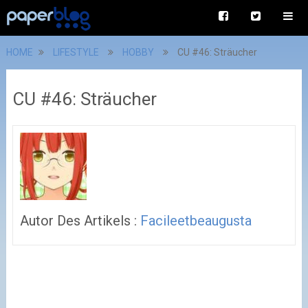
HOME
LIFESTYLE
HOBBY
CU #46: Sträucher
CU #46: Sträucher
Autor Des Artikels :
Facileetbeaugusta