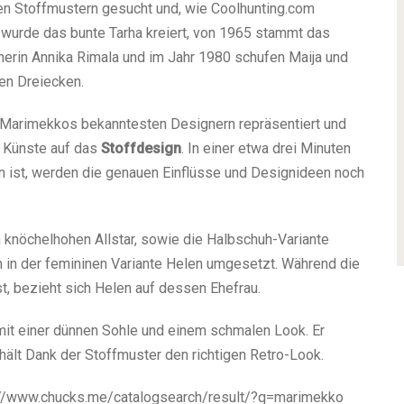
en Stoffmustern gesucht und, wie Coolhunting.com
3 wurde das bunte Tarha kreiert, von 1965 stammt das
rin Annika Rimala und im Jahr 1980 schufen Maija und
nen Dreiecken.
n Marimekkos bekanntesten Designern repräsentiert und
n Künste auf das
Stoffdesign
. In einer etwa drei Minuten
n ist, werden die genauen Einflüsse und Designideen noch
 knöchelhohen Allstar, sowie die Halbschuh-Variante
 in der femininen Variante Helen umgesetzt. Während die
st, bezieht sich Helen auf dessen Ehefrau.
 mit einer dünnen Sohle und einem schmalen Look. Er
rhält Dank der Stoffmuster den richtigen Retro-Look.
tp://www.chucks.me/catalogsearch/result/?q=marimekko