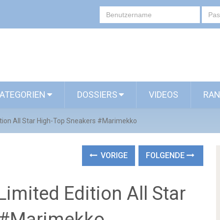
ATEGORIEN
DOSSIERS
VIDEOS
RAN
tion All Star High-Top Sneakers #Marimekko
VORIGE
FOLGENDE
mited Edition All Star
 #Marimekko