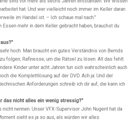
ame sind vor mehr als sechs Jahren entstanden. Wir wissen
rbeitet hat. Und wer vielleicht noch immer im Keller daran
erweile im Handel ist. – Ich schaue mal nach."
ein Essen mehr in dem Keller gebracht haben, brauchst du
 aus?"
sehr hoch. Man braucht ein gutes Verständnis von Bernds
u folgen; Rafinesse, um die Rätsel zu lösen. All das fehlt
ndere Kinder unter acht Jahren tun sich wahrscheinlich auch
noch die Komplettlösung auf der DVD. Ach ja: Und der
technischen Anforderungen schreib ich dir auf, die kann ich
 das nicht alles ein wenig stressig?"
s nicht nennen. Unser VFX-Supervisor John Nugent hat da
Moment sieht es ja so aus, als würden wir alles