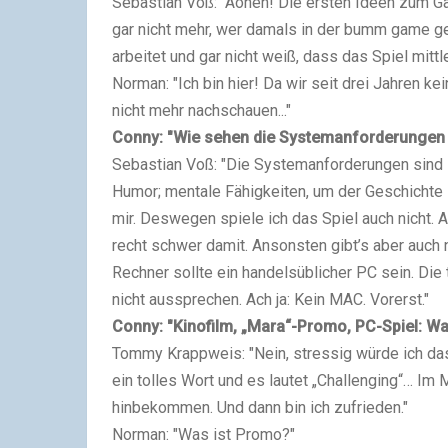
Sebastian Voß: "Äonen! Die ersten Ideen zum G
gar nicht mehr, wer damals in der bumm game gea
arbeitet und gar nicht weiß, dass das Spiel mittl
Norman: "Ich bin hier! Da wir seit drei Jahren k
nicht mehr nachschauen..."
Conny: "Wie sehen die Systemanforderungen
Sebastian Voß: "Die Systemanforderungen sind 
Humor; mentale Fähigkeiten, um der Geschichte z
mir. Deswegen spiele ich das Spiel auch nicht. A
recht schwer damit. Ansonsten gibt’s aber auch 
Rechner sollte ein handelsüblicher PC sein. Die 
nicht aussprechen. Ach ja: Kein MAC. Vorerst."
Conny: "Kinofilm, „Mara“-Promo, PC-Spiel: War
Tommy Krappweis: "Nein, stressig würde ich da
ein tolles Wort und es lautet „Challenging“… Im 
hinbekommen. Und dann bin ich zufrieden."
Norman: "Was ist Promo?"