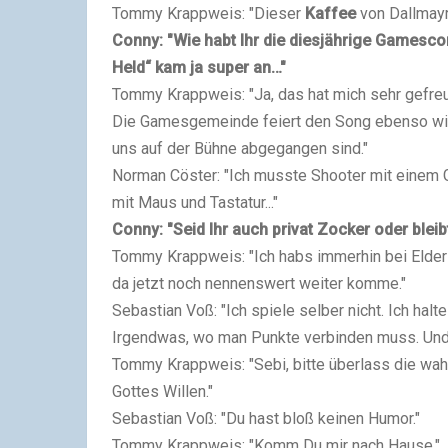
Tommy Krappweis: "Dieser
Kaffee
von Dallmayr
Conny: "Wie habt Ihr die diesjährige Gamescom
Held“ kam ja super an…"
Tommy Krappweis: "Ja, das hat mich sehr gefreu
Die Gamesgemeinde feiert den Song ebenso wie 
uns auf der Bühne abgegangen sind."
Norman Cöster: "Ich musste Shooter mit einem Gam
mit Maus und Tastatur..."
Conny: "Seid Ihr auch privat Zocker oder bleib
Tommy Krappweis: "Ich habs immerhin bei Elder 
da jetzt noch nennenswert weiter komme."
Sebastian Voß: "Ich spiele selber nicht. Ich hal
Irgendwas, wo man Punkte verbinden muss. Und m
Tommy Krappweis: "Sebi, bitte überlass die wa
Gottes Willen."
Sebastian Voß: "Du hast bloß keinen Humor."
Tommy Krappweis: "Komm Du mir nach Hause."