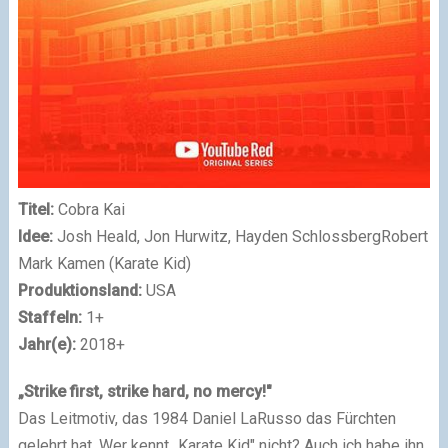
Titel:
Cobra Kai
Idee:
Josh Heald, Jon Hurwitz, Hayden SchlossbergRobert
Mark Kamen (Karate Kid)
Produktionsland:
USA
Staffeln:
1+
Jahr(e):
2018+
„Strike first, strike hard, no mercy!"
Das Leitmotiv, das 1984 Daniel LaRusso das Fürchten
gelehrt hat. Wer kennt „Karate Kid" nicht? Auch ich habe ihn