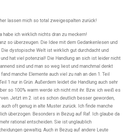
cher lassen mich so total zweigespalten zurück!
Da habe ich wirklich nichts dran zu meckern!
ganz so überzeugen. Die Idee mit dem Gedankenlesen und
! Die dystopische Welt ist wirklich gut durchdacht und
und hat viel potenzial! Die Handlung an sich ist leider nicht
d spannend sind und man so weg liest und manchmal denkt
h fand manche Elemente auch viel zu nah an den 1. Teil
 Teil 1 nur in Grün. Außerdem leidet die Handlung auch sehr
aber so 100% warm werde ich nicht mit ihr. Bzw. ich weiß es
erven. Jetzt im 2. ist es schon deutlich besser geworden,
lt auch oft genug in alte Muster zurück. Ich finde manche
ich überzogen. Besonders in Bezug auf Raf. Ich glaube da
mehr rational entscheiden. Sie ist unglaublich
cheidungen gewaltig. Auch in Bezug auf andere Leute