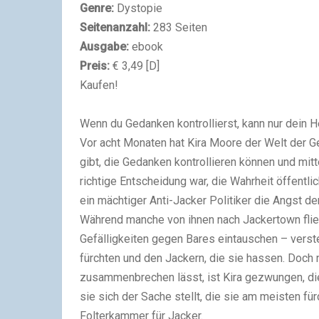
Genre:
Dystopie
Seitenanzahl:
283 Seiten
Ausgabe:
ebook
Preis:
€ 3,49 [D]
Kaufen!
Wenn du Gedanken kontrollierst, kann nur dein 
Vor acht Monaten hat Kira Moore der Welt der G
gibt, die Gedanken kontrollieren können und mitte
richtige Entscheidung war, die Wahrheit öffentli
ein mächtiger Anti-Jacker Politiker die Angst d
Während manche von ihnen nach Jackertown flieh
Gefälligkeiten gegen Bares eintauschen – verste
fürchten und den Jackern, die sie hassen. Doch
zusammenbrechen lässt, ist Kira gezwungen, die
sie sich der Sache stellt, die sie am meisten fü
Folterkammer für Jacker.