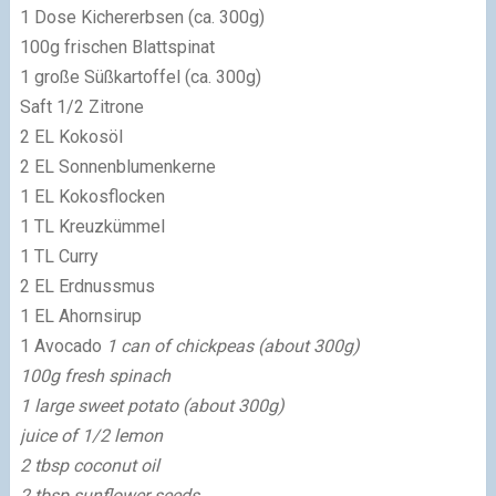
1 Dose Kichererbsen (ca. 300g)
100g frischen Blattspinat
1 große Süßkartoffel (ca. 300g)
Saft 1/2 Zitrone
2 EL Kokosöl
2 EL Sonnenblumenkerne
1 EL Kokosflocken
1 TL Kreuzkümmel
1 TL Curry
2 EL Erdnussmus
1 EL Ahornsirup
1 Avocado
1 can of chickpeas (about 300g)
100g fresh spinach
1 large sweet potato (about 300g)
juice of 1/2 lemon
2 tbsp coconut oil
2 tbsp sunflower seeds