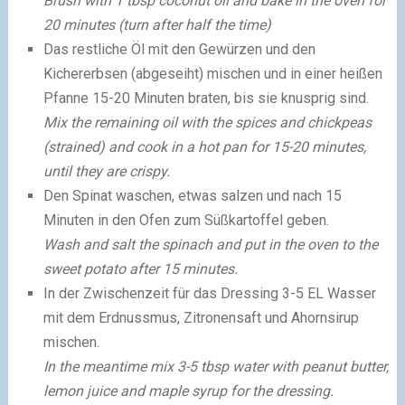
Brush with 1 tbsp coconut oil and bake in the oven for
20 minutes (turn after half the time)
Das restliche Öl mit den Gewürzen und den
Kichererbsen (abgeseiht) mischen und in einer heißen
Pfanne 15-20 Minuten braten, bis sie knusprig sind.
Mix the remaining oil with the spices and chickpeas
(strained) and cook in a hot pan for 15-20 minutes,
until they are crispy.
Den Spinat waschen, etwas salzen und nach 15
Minuten in den Ofen zum Süßkartoffel geben.
Wash and salt the spinach and put in the oven to the
sweet potato after 15 minutes.
In der Zwischenzeit für das Dressing 3-5 EL Wasser
mit dem Erdnussmus, Zitronensaft und Ahornsirup
mischen.
In the meantime mix 3-5 tbsp water with peanut butter,
lemon juice and maple syrup for the dressing.