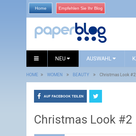
Home
Empfehlen Sie Ihr Blog
NEU
AUSWAHL
K
HOME
WOMEN
BEAUTY
Christmas Look #2
AUF FACEBOOK TEILEN
Christmas Look #2