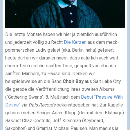
Die letzte Monate haben wir hier ja ziemlich ausführlich
und jederzeit völlig zu Recht
Die Kerzen
aus dem meck-
pommerschen Ludwigslust (aka. Berlin, haha) gefeiert,
heute dürfen wir daran erinnern, dass natürlich auch weit
überm Teich solche sanften Töne, gespielt von ebenso
sanften Männern, zu Hause sind. Denken wir
beispielsweise an die Band
Choir Boy
aus Salt Lake City,
die gerade die Veröffentlichung ihres zweiten Albums
("Gathering Swans", 8. Mai) nach dem
Debüt "Passive With
Desire"
via
Dais Records
bekanntgegeben hat. Zur Kapelle
gehören neben Sänger Adam Klopp (der mit dem Blutauge)
Bassist Chaz Costello, Jeff Kleinman (Keyboard,
Saxophon) und Gitarrist Michael Paulsen. Man mag es ja