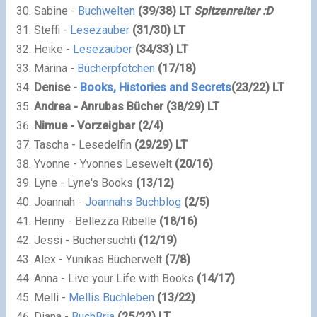
Sabine -
Buchwelten
(
39
/
38
) LT
Spitzenreiter :D
Steffi -
Lesezauber
(
31
/
30
) LT
Heike -
Lesezauber
(
34
/
33
) LT
Marina -
Bücherpfötchen
(
17
/
18
)
Denise -
Books, Histories and Secrets
(
23
/
22
) LT
Andrea - Anrubas Bücher
(
38
/
29
) LT
Nimue - Vorzeigbar
(
2
/
4
)
Tascha - Lesedelfin
(
29
/
29
) LT
Yvonne - Yvonnes Lesewelt
(
20
/
16
)
Lyne - Lyne's Books
(
13
/
12
)
Joannah -
Joannahs Buchblog
(
2
/
5
)
Henny -
Bellezza Ribelle
(
18
/
16
)
Jessi - Büchersuchti
(
12
/
19
)
Alex - Yunikas Bücherwelt
(
7
/
8
)
Anna -
Live your Life with Books
(
14
/
17
)
Melli -
Mellis Buchleben
(
13
/
22
)
Diana -
BuchBria
(
25
/
22
) LT