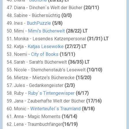
Diana - Dinchen´s Welt der Bücher
(
20
/
11
)
Sabine - Büchersüchtig
(
0
/
0
)
Ines -
BuchPuzzle
(
5
/
8
)
Mimi -
Mimi's Bücherwelt
(
28
/
22
) LT
Monika - Lesendes Katzenpersonal
(
31
/
31
) LT
Katja -
Katjas Lesewolke
(
27
/
27
) LT
Noemi -
City of Books
(
15
/
11
)
Sarah - Sarah's Bücherwelt
(
36
/
35
) LT
Nicole - Sternchenstaub's Lesewelt
(
10
/
10
)
Mietze - Mietze's Bücherecke
(
15
/
20
)
Jules - Gedankengeister
(
2
/
3
)
Ruby -
Ruby´s Tintengewisper
(
6
/
17
)
Jana - Zauberhafte Welt der Bücher
(
17
/
16
)
Monic -
Winterteufel´s Traumland
(
8
/
18
)
Anna - Magic Moments
(
16
/
14
)
Lena -
Traumbuchfänger
(
16
/
19
)