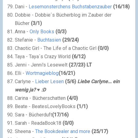
Dani -
Lesemonsterchens Buchstabenzauber
(
16
/
18
)
Dobbie - Dobbie´s Bücherblog im Zauber der
Bücher
(
3
/
1
)
Anna -
Only Books
(
0
/
3
)
Stefanie -
Buchtasien
(
29
/
24
)
Chaotic Girl - The Life of a Chaotic Girl
(
0
/
0
)
Taya - Taya´s Crazy World
(
6
/
12
)
Jenni - Jenni's Lesewelt
(
27
/
23
) LT
Elli -
Wortmagieblog
(
16
/
21
)
Carlyne -
Lieber Lesen
(
5
/
6
)
Liebe Carlyne... ein
wenig ja? ♥ :D
Carina - Bücherschatten
(
4
/
0
)
Beate - BeatesLovelyBooks
(
1
/
1
)
Sara -
Bücherduft
(
17
/
16
)
Sarah - ReadaBook18
(
0
/
0
)
Sheena -
The Bookdealer and more
(
25
/
17
)