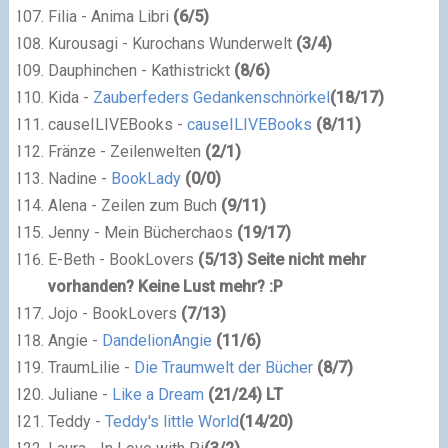
Filia - Anima Libri
(
6
/
5
)
Kurousagi - Kurochans Wunderwelt
(
3
/
4
)
Dauphinchen - Kathistrickt
(
8
/
6
)
Kida -
Zauberfeders Gedankenschnörkel
(
18
/
17
)
causeILIVEBooks -
causeILIVEBooks
(
8
/
11
)
Fränze - Zeilenwelten
(
2
/
1
)
Nadine -
BookLady
(
0
/
0
)
Alena - Zeilen zum Buch
(
9
/
11
)
Jenny - Mein Bücherchaos
(
19
/
17
)
E-Beth - BookLovers
(
5
/
13
)
Seite nicht mehr
vorhanden? Keine Lust mehr? :P
Jojo - BookLovers
(
7
/
13
)
Angie -
DandelionAngie
(
11
/
6
)
TraumLilie -
Die Traumwelt der Bücher
(
8
/
7
)
Juliane -
Like a Dream
(
21
/
24
) LT
Teddy -
Teddy's little World
(
14
/
20
)