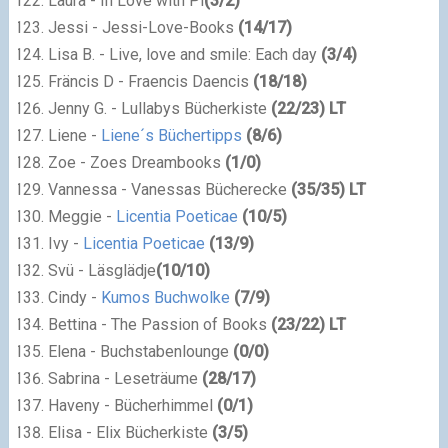
Laura -
In Love with Pi
(
3
/
2
)
Jessi - Jessi-Love-Books
(
14
/
17
)
Lisa B. - Live, love and smile: Each day
(
3
/
4
)
Fräncis D - Fraencis Daencis
(
18
/
18
)
Jenny G. - Lullabys Bücherkiste
(
22
/
23
) LT
Liene -
Liene´s Büchertipps
(
8
/
6
)
Zoe - Zoes Dreambooks
(
1
/
0
)
Vannessa - Vanessas Bücherecke
(
35
/
35
) LT
Meggie -
Licentia Poeticae
(
10
/
5
)
Ivy -
Licentia Poeticae
(
13
/
9
)
Svü - Läsglädje
(
10
/
10
)
Cindy -
Kumos Buchwolke
(
7
/
9
)
Bettina - The Passion of Books
(
23
/
22
) LT
Elena - Buchstabenlounge
(
0
/
0
)
Sabrina - Leseträume
(
28
/
17
)
Haveny - Bücherhimmel
(
0
/
1
)
Elisa - Elix Bücherkiste
(
3
/
5
)