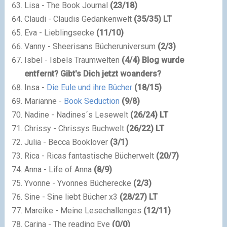
Lisa - The Book Journal
(
23
/
18
)
Claudi - Claudis Gedankenwelt
(
35
/
35
) LT
Eva - Lieblingsecke
(
11
/
10
)
Vanny - Sheerisans Bücheruniversum
(
2
/
3
)
Isbel - Isbels Traumwelten
(
4
/
4
)
Blog wurde
entfernt? Gibt's Dich jetzt woanders?
Insa -
Die Eule und ihre Bücher
(
18
/
15
)
Marianne -
Book Seduction
(
9
/
8
)
Nadine - Nadines´s Lesewelt
(
26
/
24
) LT
Chrissy - Chrissys Buchwelt
(
26
/
22
) LT
Julia - Becca Booklover
(
3
/
1
)
Rica - Ricas fantastische Bücherwelt
(
20
/
7
)
Anna - Life of Anna
(
8
/
9
)
Yvonne - Yvonnes Bücherecke
(
2
/
3
)
Sine - Sine liebt Bücher x3
(
28
/
27
) LT
Mareike - Meine Lesechallenges
(
12
/
11
)
Carina -
The reading Eye
(
0
/
0
)