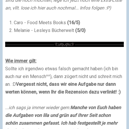
sind die noch möchten, lege ich jetzt noch eine Extra-Liste
an, vllt. lose ich hier auch nochmal... Infos folgen :P)
Caro - Food Meets Books
(
16
/
5
)
Melanie - Lesleys Bücherwelt
(
5
/
0
)
Wie immer gilt:
Sollte ich irgendwo etwas falsch gemacht haben (ich bin
auch nur ein Mensch^^), dann zögert nicht und schreit mich
an. :D
Vergesst nicht, dass wir eine Aufgabe nur dann
werten können, wenn Ihr die Rezension dazu verlinkt! :)
...ich sags ja immer wieder gern:
Manche von Euch haben
die Aufgaben von lila und grün auf Ihrer Seit schon
schön zusammen gefasst. Ich hab festgestellt je mehr