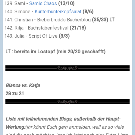
Sami -
Samis Chaos
(
13
/
10
)
Simone -
Kunterbunterkopfsalat
(
8
/
6
)
Christian - Bieberbruda's Bücherblog
(
35
/
33
) LT
Ritja - Buchstabenfestival
(
21
/
18
)
Julia - Script Of Live
(
3
/
3
)
LT : bereits im Lostopf (min 20/20 geschafft)
Bianca
vs.
Katja
28 zu 21
Liste mit teilnehmenden Blogs, außerhalb der Haupt-
Wertung:
(Ihr könnt Euch gern anmelden, weil es so viele