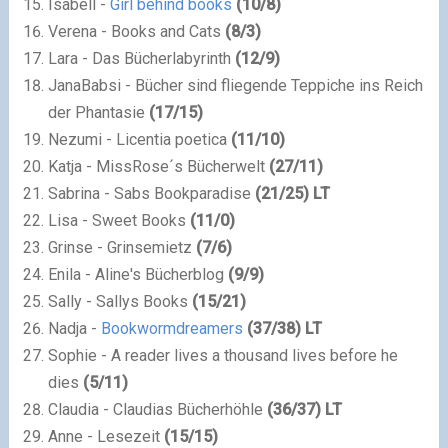
Isabell -
Girl behind books
(
10
/
8
)
Verena - Books and Cats
(
8
/
3
)
Lara - Das Bücherlabyrinth
(
12
/
9
)
JanaBabsi - Bücher sind fliegende Teppiche ins Reich
der Phantasie
(
17
/
15
)
Nezumi - Licentia poetica
(
11
/
10
)
Katja - MissRose´s Bücherwelt
(
27
/
11
)
Sabrina - Sabs Bookparadise
(
21
/
25
) LT
Lisa - Sweet Books
(
11
/
0
)
Grinse - Grinsemietz
(
7
/
6
)
Enila - Aline's Bücherblog
(
9
/
9
)
Sally - Sallys Books
(
15
/
21
)
Nadja -
Bookwormdreamers
(
37
/
38
) LT
Sophie - A reader lives a thousand lives before he
dies
(
5
/
11
)
Claudia - Claudias Bücherhöhle
(
36
/
37
) LT
Anne - Lesezeit
(
15
/
15
)