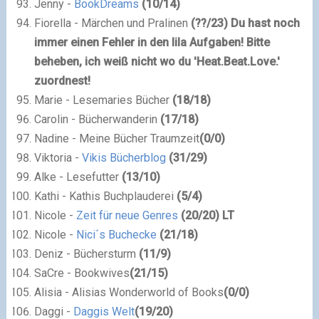
Jenny -
BookDreams
(
10
/
14
)
Fiorella - Märchen und Pralinen
(
??
/
23
)
Du hast noch
immer einen Fehler in den lila Aufgaben! Bitte
beheben, ich weiß nicht wo du 'Heat.Beat.Love.'
zuordnest!
Marie - Lesemaries Bücher
(
18
/
18
)
Carolin - Bücherwanderin
(
17
/
18
)
Nadine -
Meine Bücher Traumzeit
(
0
/
0
)
Viktoria -
Vikis Bücherblog
(
31
/
29
)
Alke - Lesefutter
(
13
/
10
)
Kathi - Kathis Buchplauderei
(
5
/
4
)
Nicole -
Zeit für neue Genres
(
20
/
20
) LT
Nicole -
Nici´s Buchecke
(
21
/
18
)
Deniz - Büchersturm
(
11
/
9
)
SaCre -
Bookwives
(
21
/
15
)
Alisia -
Alisias Wonderworld of Books
(
0
/
0
)
Daggi -
Daggis Welt
(
19
/
20
)