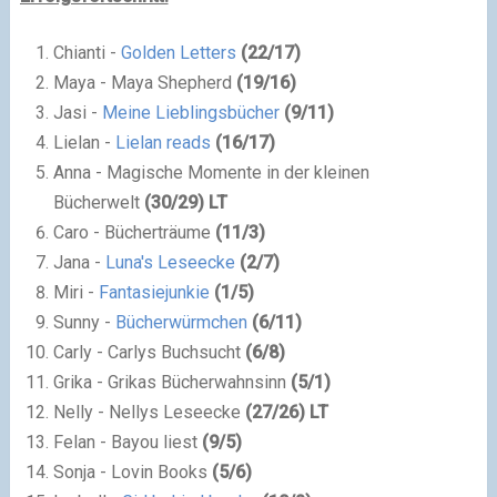
Chianti -
Golden Letters
(
22
/
17
)
Maya - Maya Shepherd
(
19
/
16
)
Jasi -
Meine Lieblingsbücher
(
9
/
11
)
Lielan -
Lielan reads
(
16
/
17
)
Anna - Magische Momente in der kleinen
Bücherwelt
(
30
/
29
) LT
Caro - Bücherträume
(
11
/
3
)
Jana -
Luna's Leseecke
(
2
/
7
)
Miri -
Fantasiejunkie
(
1
/
5
)
Sunny -
Bücherwürmchen
(
6
/
11
)
Carly - Carlys Buchsucht
(
6
/
8
)
Grika - Grikas Bücherwahnsinn
(
5
/
1
)
Nelly - Nellys Leseecke
(
27
/
26
) LT
Felan - Bayou liest
(
9
/
5
)
Sonja - Lovin Books
(
5
/
6
)