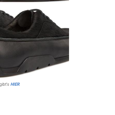
gibt’s
HIER
.