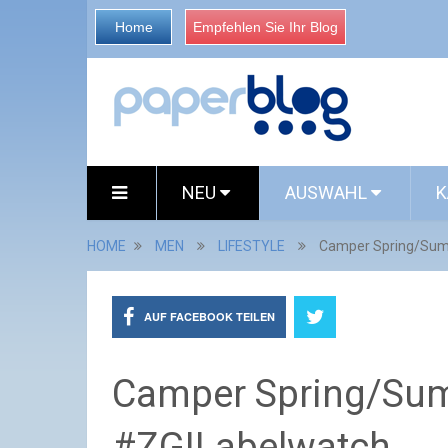
Home
Empfehlen Sie Ihr Blog
NEU
AUSWAHL
K
HOME
MEN
LIFESTYLE
Camper Spring/Sum
AUF FACEBOOK TEILEN
Camper Spring/Su
#ZG!Labelwatch