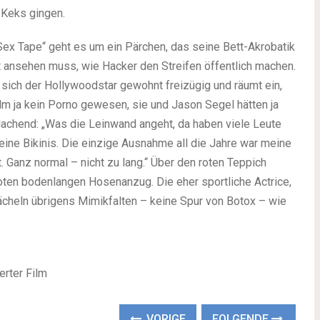
n Keks gingen.
Sex Tape“ geht es um ein Pärchen, das seine Bett-Akrobatik
mit ansehen muss, wie Hacker den Streifen öffentlich machen.
t sich der Hollywoodstar gewohnt freizügig und räumt ein,
ilm ja kein Porno gewesen, sie und Jason Segel hätten ja
lachend: „Was die Leinwand angeht, da haben viele Leute
eine Bikinis. Die einzige Ausnahme all die Jahre war meine
t. Ganz normal – nicht zu lang.“ Über den roten Teppich
ten bodenlangen Hosenanzug. Die eher sportliche Actrice,
Lächeln übrigens Mimikfalten – keine Spur von Botox – wie
erter Film
VORIGE
FOLGENDE