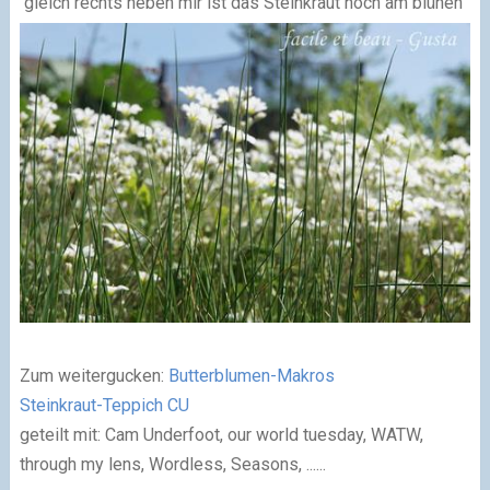
gleich rechts neben mir ist das Steinkraut noch am blühen
Zum weitergucken:
Butterblumen-Makros
Steinkraut-Teppich CU
geteilt mit: Cam Underfoot, our world tuesday, WATW,
through my lens, Wordless, Seasons, ......