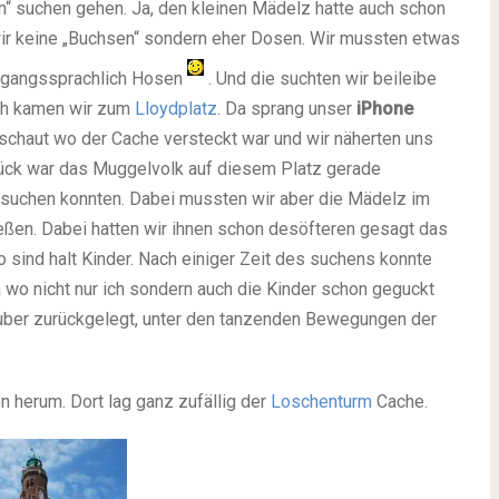
en“ suchen gehen. Ja, den kleinen Mädelz hatte auch schon
wir keine „Buchsen“ sondern eher Dosen. Wir mussten etwas
mgangssprachlich Hosen
. Und die suchten wir beileibe
ich kamen wir zum
Lloydplatz
. Da sprang unser
iPhone
eschaut wo der Cache versteckt war und wir näherten uns
ück war das Muggelvolk auf diesem Platz gerade
bsuchen konnten. Dabei mussten wir aber die Mädelz im
ließen. Dabei hatten wir ihnen schon desöfteren gesagt das
o sind halt Kinder. Nach einiger Zeit des suchens konnte
 wo nicht nur ich sondern auch die Kinder schon geguckt
auber zurückgelegt, unter den tanzenden Bewegungen der
 herum. Dort lag ganz zufällig der
Loschenturm
Cache.