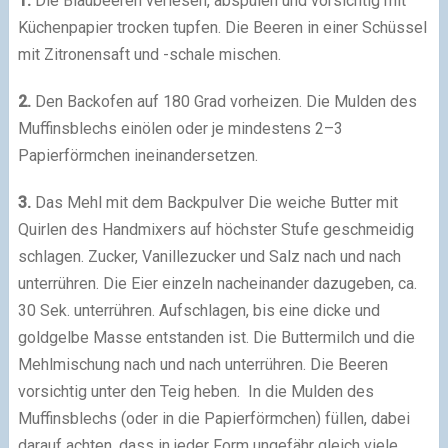
1.
Die Blaubeeren verlesen, abspülen und vorsichtig mit
Küchenpapier trocken tupfen. Die Beeren in einer Schüssel
mit Zitronensaft und -schale mischen.
2.
Den Backofen auf 180 Grad vorheizen. Die Mulden des
Muffinsblechs einölen oder je mindestens 2–3
Papierförmchen ineinandersetzen.
3.
Das Mehl mit dem Backpulver Die weiche Butter mit
Quirlen des Handmixers auf höchster Stufe geschmeidig
schlagen. Zucker, Vanillezucker und Salz nach und nach
unterrühren. Die Eier einzeln nacheinander dazugeben, ca.
30 Sek. unterrühren. Aufschlagen, bis eine dicke und
goldgelbe Masse entstanden ist. Die Buttermilch und die
Mehlmischung nach und nach unterrühren. Die Beeren
vorsichtig unter den Teig heben. In die Mulden des
Muffinsblechs (oder in die Papierförmchen) füllen, dabei
darauf achten, dass in jeder Form ungefähr gleich viele