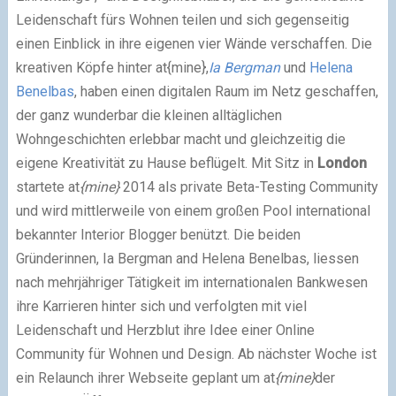
Leidenschaft fürs Wohnen teilen und sich gegenseitig
einen Einblick in ihre eigenen vier Wände verschaffen. Die
kreativen Köpfe hinter
at{mine}
,
Ia Bergman
und
Helena
Benelbas
, haben einen digitalen Raum im Netz geschaffen,
der ganz wunderbar die kleinen alltäglichen
Wohngeschichten erlebbar macht und gleichzeitig die
eigene Kreativität zu Hause beflügelt. Mit Sitz in
London
startete
at
{mine}
2014 als private Beta-Testing Community
und wird mittlerweile von einem großen Pool international
bekannter Interior Blogger benützt.
Die beiden
Gründerinnen,
Ia Bergman and Helena Benelbas, liessen
nach mehrjähriger Tätigkeit im internationalen Bankwesen
ihre Karrieren hinter sich und verfolgten mit viel
Leidenschaft und Herzblut ihre Idee einer Online
Community für Wohnen und Design. Ab nächster Woche ist
ein Relaunch ihrer Webseite geplant um
at
{mine}
der