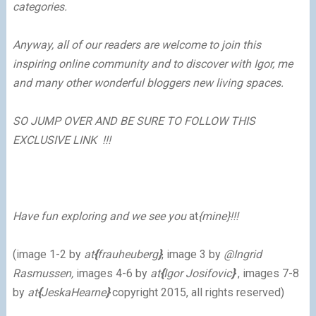
categories.
Anyway, all of our readers are welcome to join this
inspiring online community and to discover with Igor, me
and many other wonderful bloggers new living spaces.
SO JUMP OVER AND BE SURE TO FOLLOW
THIS
EXCLUSIVE LINK
!!!
Have fun exploring and we see you
at
{mine}
!!!
(
image 1-2 by
at
{
frauheuberg
}
,
image 3 by
@
Ingrid
Rasmussen
,
images 4-6 by
at
{
Igor Josifovic
}
, images 7-8
by
at
{
JeskaHearne
}
copyright 2015, all rights reserved
)