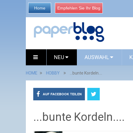
Home
Empfehlen Sie Ihr Blog
NEU
AUSWAHL
K
HOME
HOBBY
...bunte Kordeln....
AUF FACEBOOK TEILEN
...bunte Kordeln....