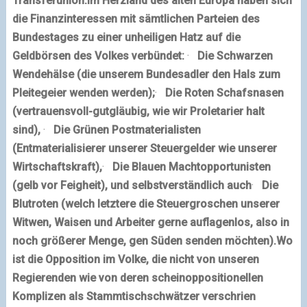
Transferunion.
Im Herzland des alten Europa haben sich
die Finanzinteressen mit sämtlichen Parteien des
Bundestages zu einer unheiligen Hatz auf die
Geldbörsen des Volkes verbündet:
·
Die Schwarzen
Wendehälse (die unserem Bundesadler den Hals zum
Pleitegeier wenden werden);
·
Die Roten Schafsnasen
(vertrauensvoll-gutgläubig, wie wir Proletarier halt
sind),
·
Die Grünen Postmaterialisten
(Entmaterialisierer unserer Steuergelder wie unserer
Wirtschaftskraft),
·
Die Blauen Machtopportunisten
(gelb vor Feigheit), und selbstverständlich auch
·
Die
Blutroten (welch letztere die Steuergroschen unserer
Witwen, Waisen und Arbeiter gerne auflagenlos, also in
noch größerer Menge, gen Süden senden möchten).
Wo
ist die Opposition im Volke, die nicht von unseren
Regierenden wie von deren scheinoppositionellen
Komplizen als Stammtischschwätzer verschrien