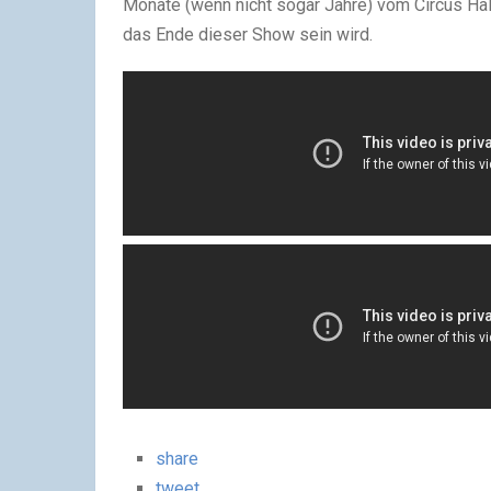
Monate (wenn nicht sogar Jahre) vom Circus Halli
das Ende dieser Show sein wird.
share
tweet