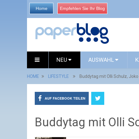
Home
Empfehlen Sie Ihr Blog
NEU
AUSWAHL
K
HOME
LIFESTYLE
Buddytag mit Olli Schulz, Joko
AUF FACEBOOK TEILEN
Buddytag mit Olli S