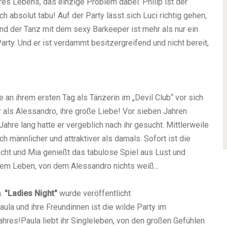
res Lebens, das einzige Problem dabei: Philip ist der
ch absolut tabu! Auf der Party lässt sich Luci richtig gehen,
e und der Tanz mit dem sexy Barkeeper ist mehr als nur ein
 Party. Und er ist verdammt besitzergreifend und nicht bereit,
e an ihrem ersten Tag als Tänzerin im „Devil Club“ vor sich
r als Alessandro, ihre große Liebe! Vor sieben Jahren
hre lang hatte er vergeblich nach ihr gesucht. Mittlerweile
h männlicher und attraktiver als damals. Sofort ist die
cht und Mia genießt das tabulose Spiel aus Lust und
rem Leben, von dem Alessandro nichts weiß...
n.
"Ladies Night"
wurde veröffentlicht
aula und ihre Freundinnen ist die wilde Party im
hres!Paula liebt ihr Singleleben, von den großen Gefühlen