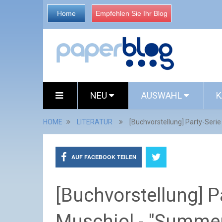
Home
Empfehlen Sie Ihr Blog
NEU
AUSWAHL
K
HOME
LITERATUR
[Buchvorstellung] Party-Serie
AUF FACEBOOK TEILEN
[Buchvorstellung] P
Muschiol - "Summer