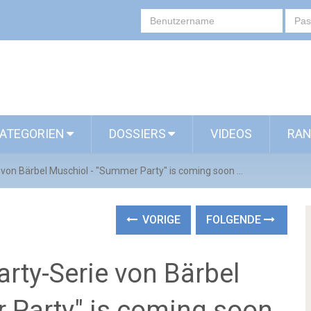
ATEGORIEN
DOSSIERS
VIDEOS
RAN
 von Bärbel Muschiol - "Summer Party" is coming soon ...
VORIGE
FOLGENDE
arty-Serie von Bärbel
 Party" is coming soon