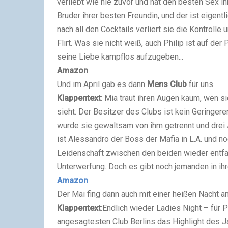
verliebt wie nie zuvor und hat den besten Sex ih
Bruder ihrer besten Freundin, und der ist eigentli
nach all den Cocktails verliert sie die Kontroll
Flirt. Was sie nicht weiß, auch Philip ist auf der
seine Liebe kampflos aufzugeben...
Amazon
Und im April gab es dann
Mens Club
für uns.
Klappentext
: Mia traut ihren Augen kaum, wen si
sieht. Der Besitzer des Clubs ist kein Geringere
wurde sie gewaltsam von ihm getrennt und drei Ja
ist Alessandro der Boss der Mafia in L.A. und noc
Leidenschaft zwischen den beiden wieder entfa
Unterwerfung. Doch es gibt noch jemanden in ih
Amazon
Der Mai fing dann auch mit einer heißen Nacht a
Klappentext
:Endlich wieder Ladies Night – für P
angesagtesten Club Berlins das Highlight des Ja