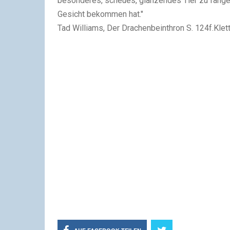
besonderes, scheues, glänzendes Tier zu fangen,
Gesicht bekommen hat."
Tad Williams, Der Drachenbeinthron S. 124f.Klet