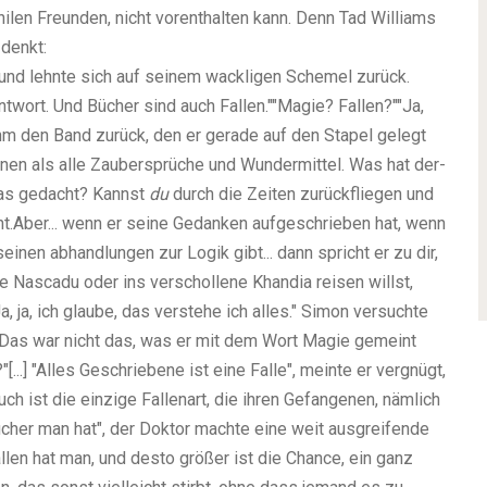
philen Freunden, nicht vorenthalten kann. Denn Tad Williams
 denkt:
 und lehnte sich auf seinem wackligen Schemel zurück.
twort. Und Bücher sind auch Fallen.""Magie? Fallen?""Ja,
hm den Band zurück, den er gerade auf den Stapel gelegt
nnen als alle Zaubersprüche und Wundermittel. Was hat der-
das gedacht? Kannst
du
durch die Zeiten zurückfliegen und
cht.Aber... wenn er seine Gedanken aufgeschrieben hat, wenn
einen abhandlungen zur Logik gibt... dann spricht er zu dir,
e Nascadu oder ins verschollene Khandia reisen willst,
a, ja, ich glaube, das verstehe ich alles." Simon versuchte
. Das war nicht das, was er mit dem Wort Magie gemeint
[...] "Alles Geschriebene ist eine Falle", meinte er vergnügt,
uch ist die einzige Fallenart, die ihren Gefangenen, nämlich
ücher man hat", der Doktor machte eine weit ausgreifende
len hat man, und desto größer ist die Chance, ein ganz