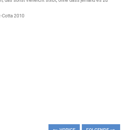
 das sonst vielleicht stirbt, ohne dass jemand es zu
t-Cotta 2010