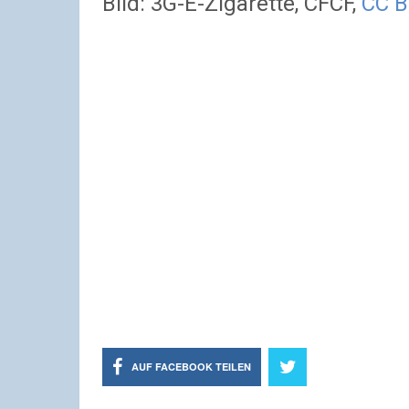
Bild: 3G-E-Zigarette, CFCF,
CC B
AUF FACEBOOK TEILEN