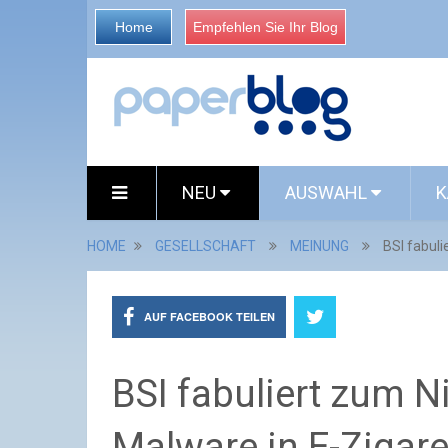
Home
Empfehlen Sie Ihr Blog
NEU
AUSWAHL
K
HOME
GESELLSCHAFT
MEINUNG
BSI fabuli
AUF FACEBOOK TEILEN
BSI fabuliert zum N
Malware in E-Zigare