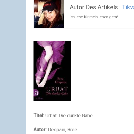
Autor Des Artikels :
Tikv
ich lese für mein leben gern!
Titel:
Urbat: Die dunkle Gabe
Autor:
Despain, Bree