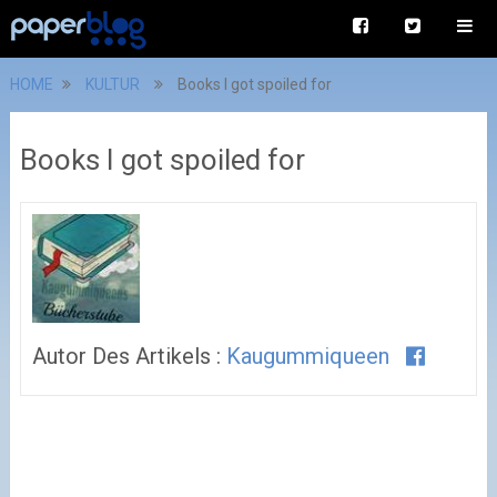
HOME
KULTUR
Books I got spoiled for
Books I got spoiled for
Autor Des Artikels :
Kaugummiqueen