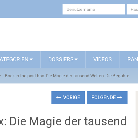
ATEGORIEN
DOSSIERS
VIDEOS
RAN
Book in the post box: Die Magie der tausend Welten: Die Begabte
VORIGE
FOLGENDE
x: Die Magie der tausend
e