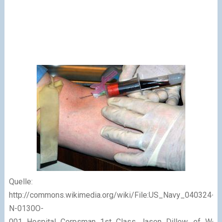
Quelle:
http://commons.wikimedia.org/wiki/File:US_Navy_040324-
N-0130O-
001_Hospital_Corpsman_1st_Class_Jason_Dillow,_of_West