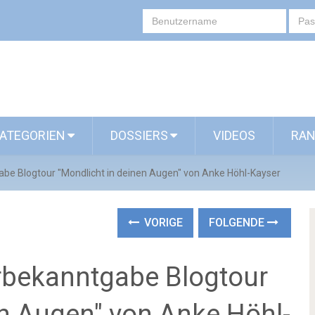
ATEGORIEN
DOSSIERS
VIDEOS
RAN
be Blogtour "Mondlicht in deinen Augen" von Anke Höhl-Kayser
VORIGE
FOLGENDE
rbekanntgabe Blogtour
en Augen" von Anke Höhl-