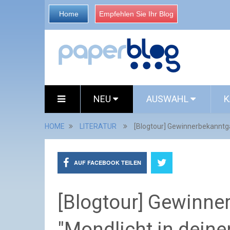
Home
Empfehlen Sie Ihr Blog
NEU
AUSWAHL
K
HOME
LITERATUR
[Blogtour] Gewinnerbekanntga
AUF FACEBOOK TEILEN
[Blogtour] Gewinne
"Mondlicht in dein